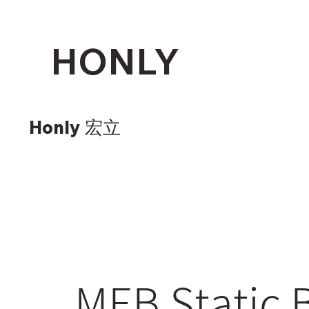
HONLY
Honly 宏立
MEB Static 