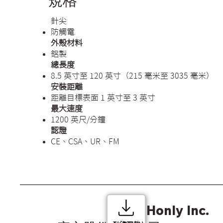
規格
針尖
防觸電
外殼材料
鋁製
總長度
8.5 英寸至 120 英寸（215 毫米至 3035 毫米）
安裝距離
距離目標表面 1 英寸至 3 英寸
最大速度
1200 英尺/分鐘
認證
CE、CSA、UR、FM
Honly Inc.