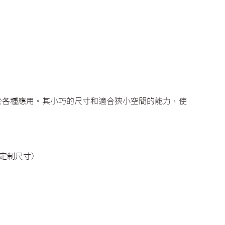
用於各種應用。其小巧的尺寸和適合狹小空間的能力，使
（可定制尺寸）