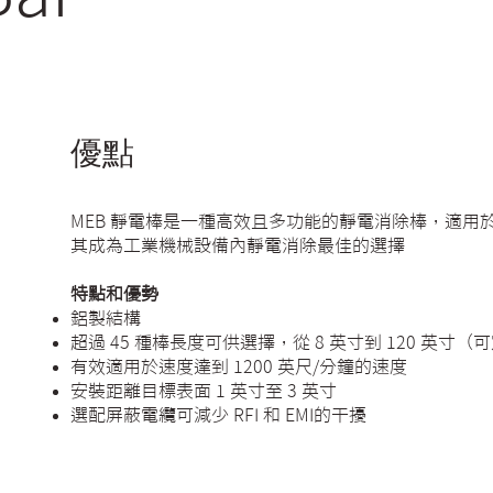
優點
MEB 靜電棒是一種高效且多功能的靜電消除棒，適
其成為工業機械設備內靜電消除最佳的選擇
特點和優勢
鋁製結構
超過 45 種棒長度可供選擇，從 8 英寸到 120 英寸
有效適用於速度達到 1200 英尺/分鐘的速度
安裝距離目標表面 1 英寸至 3 英寸
選配屏蔽電纜可減少 RFI 和 EMI的干擾