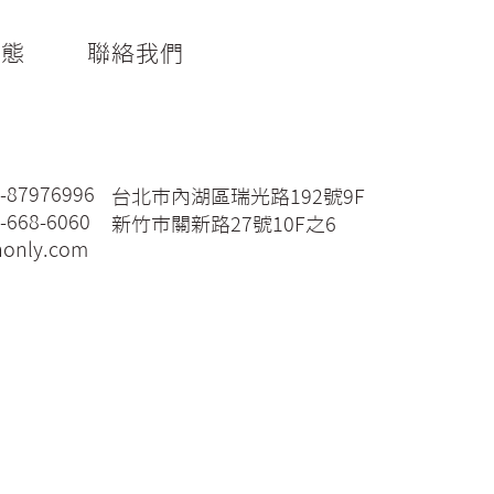
動態
聯絡我們
2-87976996
台北市內湖區瑞光路192號9F
-668-6060
新竹市關新路27號10F之6
honly.com