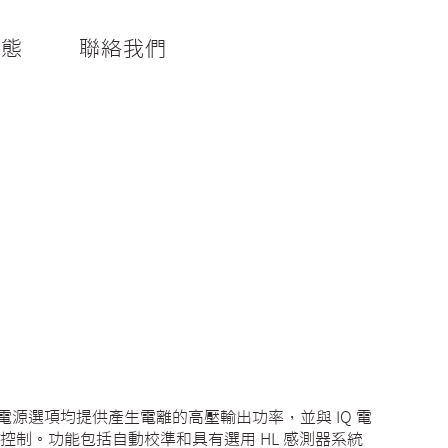
動態
聯絡我們
er HL電源選項均提供產生電離的高壓輸出功率，並與 IQ 電
制。功能包括自動校準和具有選用 HL 感測器系統