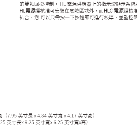
的雙軸回授控制。 HL 電源供應器上的指示燈顯示系
HL
電源
經核准可安裝在危險區域外，而
HLC 電源
經核准
結合，您 可以只需按一下按鈕即可進行校準，並監控
（7.95 英寸長 x 4.84 英寸寬 x 4.17 英寸高）
25 英寸長x 9.25 英寸寬x 6.25 英寸寬x高）