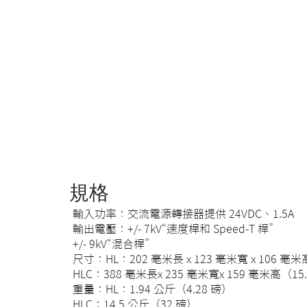
規格
輸入功率：交流電源轉接器提供 24VDC、1.5A
輸出電壓：+/- 7kV“速度桿和 Speed-T 桿”
+/- 9kV“混合桿”
尺寸：HL：202 毫米長 x 123 毫米寬 x 106 毫米高
HLC：388 毫米長x 235 毫米寬x 159 毫米高（15.
重量：HL：1.94 公斤（4.28 磅）
HLC：14.5 公斤（32 磅）