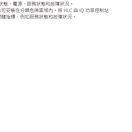
統狀態、電源、服務狀態和故障狀況。
可安裝在分類危險區域內。將 HLC 與 IQ 功率控制站
關鍵指標，例如服務狀態和故障狀況。