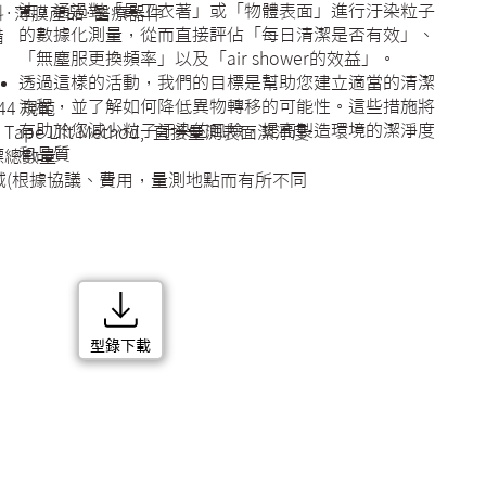
法，通過對「員工衣著」或「物體表面」進行汙染粒子
·薄膜產品·醫療器件
的數據化測量，從而直接評佔「每日清潔是否有效」、
備
「無塵服更換頻率」以及「air shower的效益」。
透過這樣的活動，我們的目標是幫助您建立適當的清潔
流程，並了解如何降低異物轉移的可能性。這些措施將
644 規範
有助於您減少粒子汙染的風險，提高製造環境的潔淨度
2 Tape Lift Method, 直接量測表面潔淨度
和品質
標總數量
域(根據協議、費用，量測地點而有所不同
型錄下載