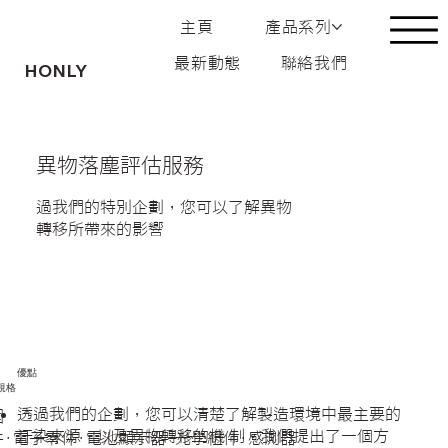
主頁
產品系列
最新動態
聯絡我們
HONLY
異物落塵評估服務
過我們的特別企劃，您可以了解異物
轉移所帶來的影響
優點
規格
透過我們的企劃，您可以清楚了解製造環境中最主要的
圍
汙染來源，以及異物轉移的機 制。我們提出了—個方
·電子零件·電池顯示器·光學組件·感測器