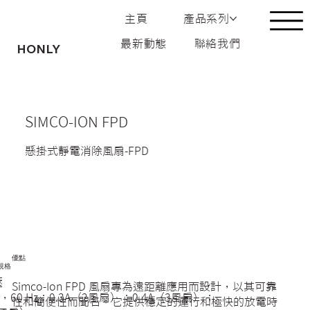
主頁
產品系列
最新動態
聯絡我們
HONLY
SIMCO-ION FPD
懸掛式靜電消除風扇-FPD
優點
規格
壓
Simco-Ion FPD 風扇專為遠距離應用而設計，以其可靠
AC，60 Hz：0.3A（2風扇）；0.4A（3風扇）；
性和簡便性而聞名。它提供穩定的運行和極快的放電時