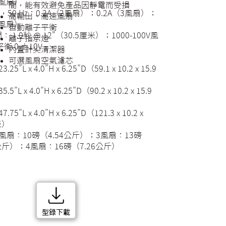
4風扇）
間，能有效避免產品因靜電而受損
AC，50 Hz：0.2A（2風扇）；0.2A（3風扇）；
高輸出、高速風扇
4風扇）
自動離子平衡
 1.0秒 @ 12"（30.5厘米）；1000-100V風
離子指示燈
衡 0 ±10V
內置針尖清潔器
可選風扇空氣濾芯
25”L x 4.0”H x 6.25”D（59.1 x 10.2 x 15.9
5”L x 4.0”H x 6.25”D（90.2 x 10.2 x 15.9
75”L x 4.0”H x 6.25”D（121.3 x 10.2 x
米）
風扇：10磅（4.54公斤）；3風扇：13磅
0公斤）；4風扇：16磅（7.26公斤）
型錄下載